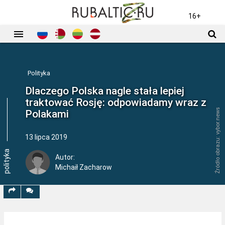
STRONA
POLITYKA
GOSPODARKA
KULTURA
16+
GŁÓWNA
Polityka
Dlaczego Polska nagle stała lepiej
traktować Rosję: odpowiadamy wraz z
Źródło obrazu: vybor.news
Polakami
13 lipca 2019
polityka
Autor:
Michaił Zacharow